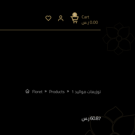
0
Cart
0.00
ر.س
توزيعات مواليد 1
Products
Floret
60.87
ر.س