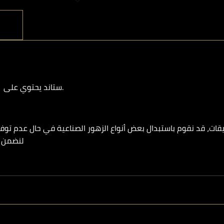
ستاند يحتوي على 5 توزيعات مواليد (بنات) مزينة بالورد الصناعي.
قات، قد نقوم باستبدال بعض أنواع الزهور الصناعية في حال عدم توف
لنضمن ل