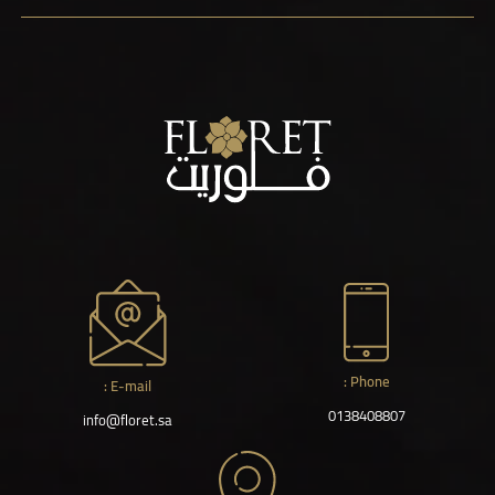
Phone :
E-mail :
0138408807
info@floret.sa