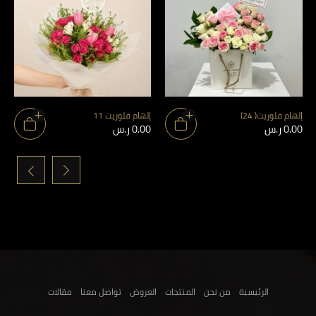
إلهام فلوريت( 24)
إلهام فلوريت 11
0.00
ر.س
0.00
ر.س
›
‹
الرئيسية
من نحن
المنتجات
العروض
تواصل معنا
مقالات