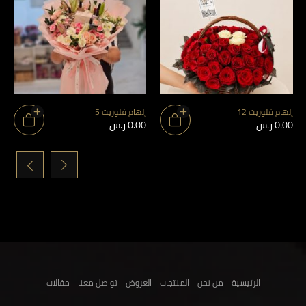
إلهام فلوريت 12
إلهام فلوريت 5
0.00
ر.س
0.00
ر.س
›
‹
الرئيسية
من نحن
المنتجات
العروض
تواصل معنا
مقالات