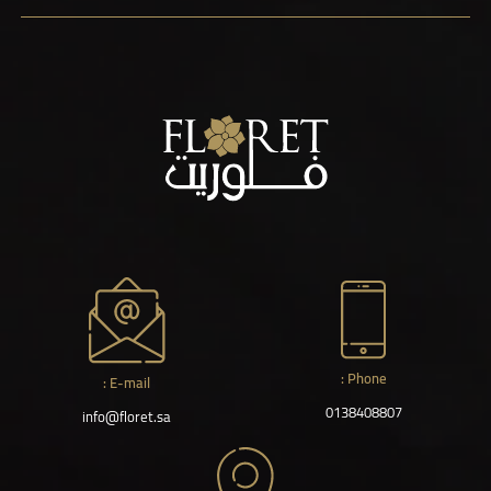
Phone :
E-mail :
0138408807
info@floret.sa