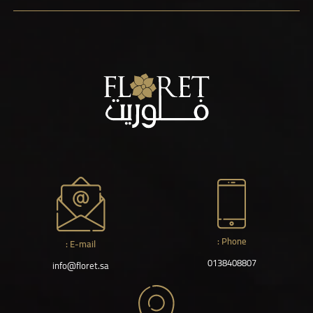
Phone :
E-mail :
0138408807
info@floret.sa