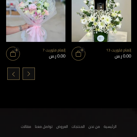
إلهام فلوريت 13
إلهام فلوريت 7
0.00
ر.س
0.00
ر.س
›
‹
الرئيسية
من نحن
المنتجات
العروض
تواصل معنا
مقالات