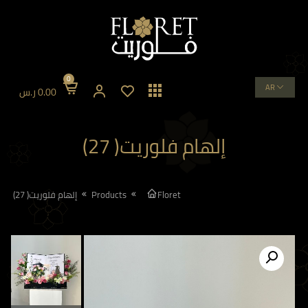
0
AR
0.00
ر.س
إلهام فلوريت( 27)
Floret
Products
إلهام فلوريت( 27)