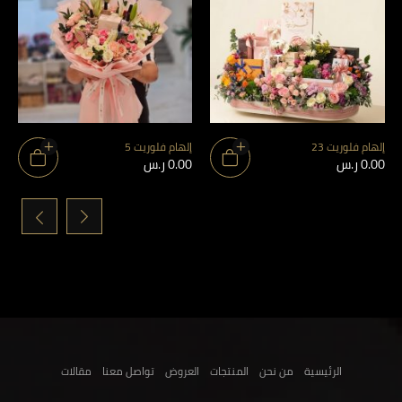
إلهام فلوريت 23
إلهام فلوريت 5
0.00
ر.س
0.00
ر.س
›
‹
الرئيسية
من نحن
المنتجات
العروض
تواصل معنا
مقالات