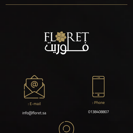
Phone :
E-mail :
0138408807
info@floret.sa