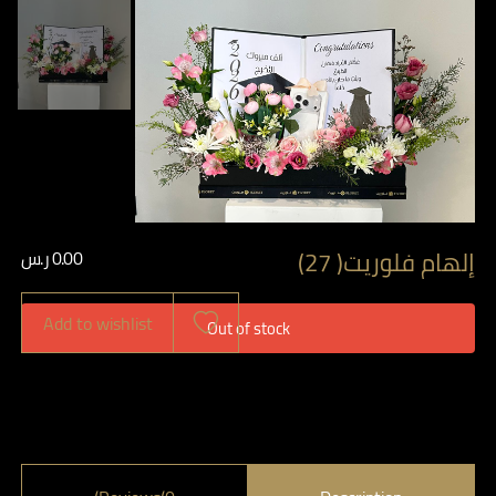
إلهام فلوريت( 27)
0.00
ر.س
Add to wishlist
Out of stock