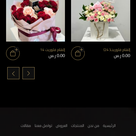
إلهام فلوريت( 24)
إلهام فلوريت 14
0.00
ر.س
0.00
ر.س
›
‹
الرئيسية
من نحن
المنتجات
العروض
تواصل معنا
مقالات