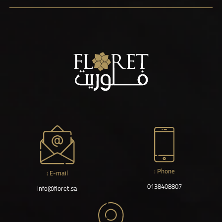
Phone :
E-mail :
0138408807
info@floret.sa