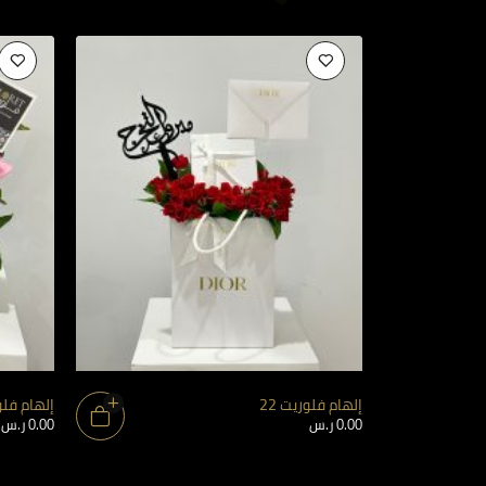
إلهام فلوريت 22
إلهام فلور
0.00
ر.س
0.00
ر.س