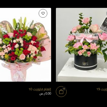
يت 19
إلهام فلوريت 10
0.00
ر.س