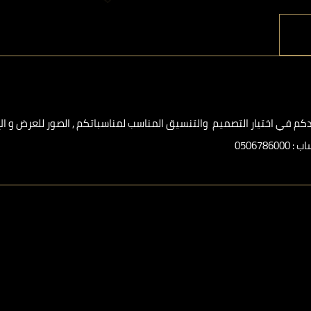
 في اختيار التصميم والتنسيق المناسب لمناسباتكم , الصور للعرض و الإل
0506⁩