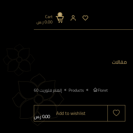
0
Cart
0.00
ر.س
مقالات
Floret
Products
إلهام فلوريت 60
Add to wishlist
0.00
ر.س