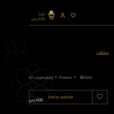
0
Cart
0.00
ر.س
مقالات
Floret
Products
إلهام فلوريت 87
Add to wishlist
0.00
ر.س