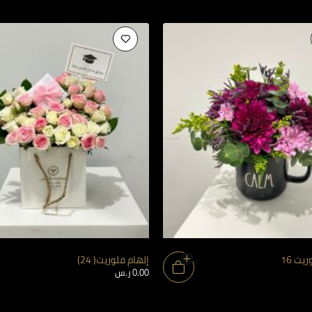
يت 16
إلهام فلوريت( 24)
0.00
ر.س