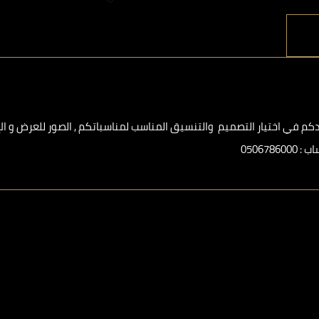
 في اختيار التصميم والتنسيق المناسب لمناسباتكم , الصور للعرض و الإل
0506⁩