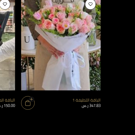
الباقة اللطيفة 1
الباقة الح
347.83
ر.س
150.00
ر.