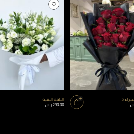
مراء 5
الباقة النقية
س
280.00
ر.س