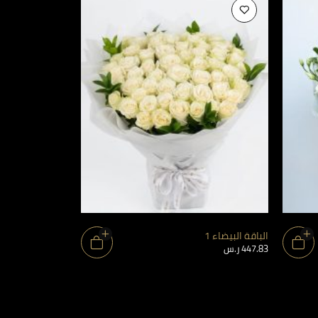
الباقة البيضاء 1
الباقة اللطيفة 1
447.83
ر.س
347.83
ر.س