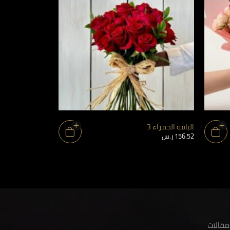
الباقة الحمراء 3
الباقة الحمراء 2
156.52
ر.س
434.79
ر.س
مقالات