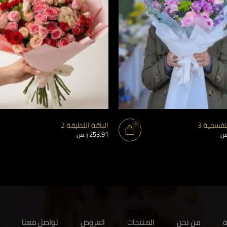
بنفسجية 3
الباقة اللطيفة 2
س
253.91
ر.س
ة
من نحن
المنتجات
العروض
تواصل معنا