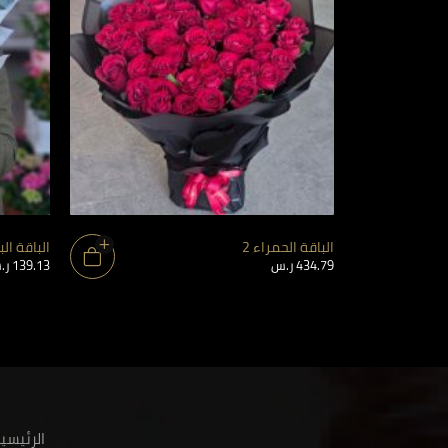
الباقة الحمراء 2
الباقة ال
434.79
ر.س
139.13
ر.
الرئيسي