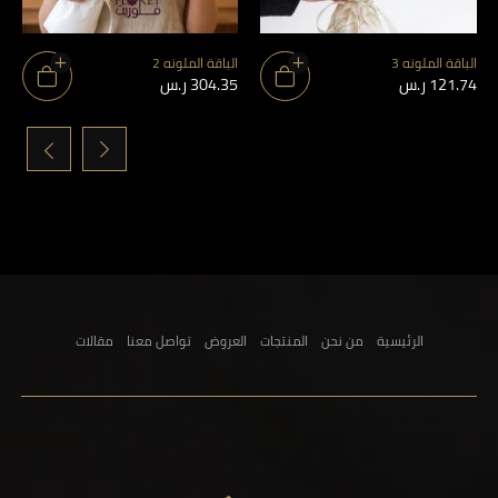
الباقة الملونه 3
الباقة الملونه 2
121.74
ر.س
304.35
ر.س
›
‹
الرئيسية
من نحن
المنتجات
العروض
تواصل معنا
مقالات