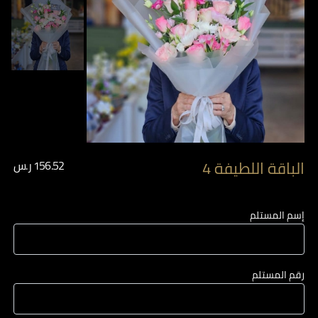
الباقة اللطيفة 4
156.52
ر.س
إسم المستلم
رقم المستلم