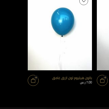
بالون هيليوم لون ازرق غامق
بالون قصدير هيل
7.00
ر.س
33.10
ر.س