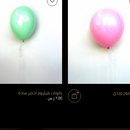
ليون وردي
بالونات هيليوم اخضر سادة
7.00
ر.س