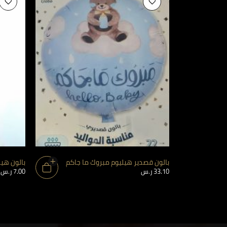
بالون قصدير هيليوم مبروك ما جاكم
بالون هي
33.10
ر.س
7.00
ر.س