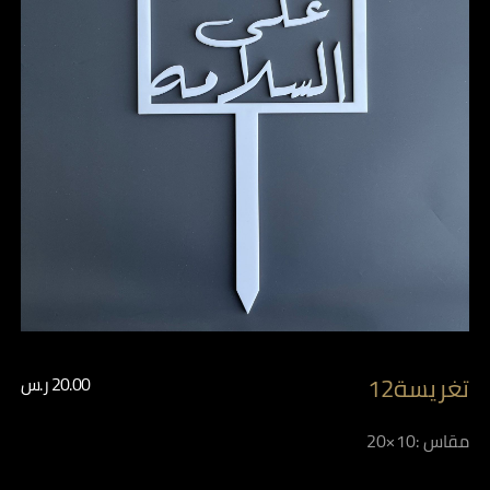
تغريسة12
20.00
ر.س
مقاس :10×20