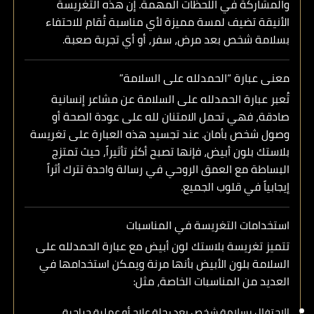
والمشاركة في اللحظات المهمة. إن هذه التغريسة
الأنيقة تضيف لمسة مميزة لأي مناسبة تُقام للاحتفاء
بسلامة شخص بعد مرض، سفر، أو أي تجربة صعبة.
معنى عبارة “الحمدلله على السلامة”
تُعبر عبارة
الحمدلله على السلامة
عن مشاعر إنسانية
صادقة، فهي تحمل الامتنان لله على عودة الصحة أو
وصول شخص بأمان. عند تجسيد هذه العبارة على
تغريسة
بلاستك بلون أبيض
، فإنها تصبح أكثر تأثيراً، حيث تمتزج
البساطة مع العمق الروحي في رسالة واحدة تترك أثراً
إيجابياً في قلوب الجميع.
استخدامات التغريسة في المناسبات
تتميز
تغريسة بلاستك لون أبيض مع عبارة الحمدلله على
السلامة بلون الأبيض
بأنها مرنة ويمكن استخدامها في
العديد من المناسبات الخاصة، مثل:
الاحتفال بسلامة شخص بعد رحلة علاج أو عملية جراحية.