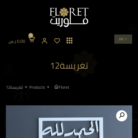
0
AR
0.00
ر.س
تغريسة12
Floret
Products
تغريسة12