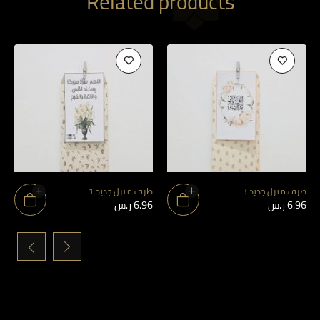
Related products
ظرف منزل جديد 3
ظرف منزل جديد 1
6.96
ر.س
6.96
ر.س
›
‹