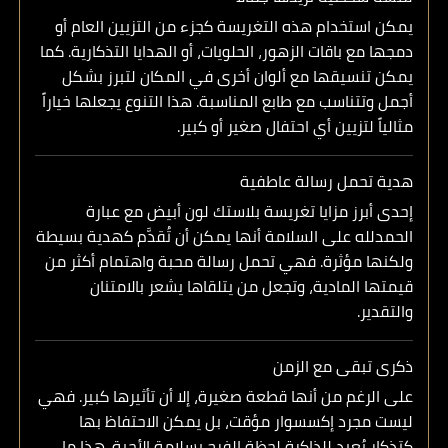
يمكن استخدام هذه التغريسة كجزء من التزيين العام أو
دمجها مع باقات الزهور، الحلويات، أو الهدايا التذكارية. كما
يمكن تنسيقها مع ألوان أخرى في المكان لتبرز بشكل
أجمل وتتناسب مع طابع المناسبة. هذا التنوع يجعلها خياراً
مثالياً لتزيين أي احتفال صغير أو كبير.
هدية تحمل رسالة عاطفية
إحدى أبرز مزايا
تغريسة بلاستك لون أبيض مع عبارة
الحمدلله على السلامة
أنها يمكن أن تُقدَّم كهدية بسيطة
ولكنها مؤثرة. فهي تحمل رسالة محبة واهتمام أكثر من
قيمتها المادية، وتجعل من يتلقاها يشعر بالامتنان
والتقدير.
ذكرى تبقى مع الزمن
على الرغم من أنها قطعة صغيرة، إلا أن تأثيرها كبير. فهي
ليست مجرد إكسسوار مؤقت، بل يمكن الاحتفاظ بها
كتذكار يُعيد للذاكرة لحظة الفرح بسلامة الأحبة. هذا ما