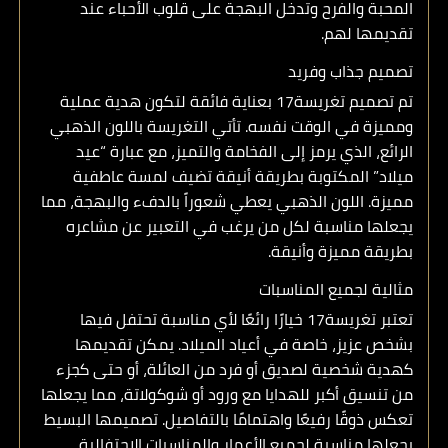
المحبة والفرح وتدخل البهجة على قلوب الأحباء عند
تقديمها لهم.
تصميم جذاب وفريد
تم تصميم
تغريسة17
بعناية فائقة لتكون هدية عملية
ومميزة في الوقت نفسه. تأتي التغريسة باللون الذهبي
الرائع، الذي يرمز إلى الفخامة والتميز، مع عبارة “عيد
ميلاد” المكتوبة بطريقة أنيقة تضيف لمسة عاطفية
مميزة. اللون الذهبي يعطي شعوراً بالدفء والبهجة، مما
يجعلها مناسبة لكل من يرغب في التعبير عن مشاعره
بطريقة مميزة وأنيقة.
مثالية لجميع المناسبات
تعتبر
تغريسة17
خيارًا رائعًا لأي مناسبة تحتفل فيها
بشخص عزيز، خاصة في أعياد الميلاد. يمكن تقديمها
كهدية شخصية لصديق أو فرد من العائلة، أو حتى كجزء
من تنسيق أكبر للهدايا مع ورود أو شوكولاتة، مما يجعلها
تعكس ذوقًا رفيعًا واهتمامًا بالتفاصيل. تصميمها البسيط
يجعلها مناسبة لجميع الأعمار والمناسبات الاحتفالية.