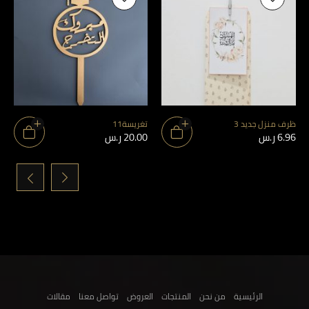
ظرف منزل جديد 3
تغريسة11
6.96
ر.س
20.00
ر.س
›
‹
الرئيسية
من نحن
المنتجات
العروض
تواصل معنا
مقالات