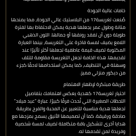
خامات عالية الجودة
صُنعت
تغريسة17
من البلاستيك عالي الجودة، مما يمنحها
متانة وطول عمر يجعلها هدية يمكن الاحتفاظ بها لفترة
طويلة دون أن تفقد رونقها أو جمالها. اللون الذهبي
اللامع يضيف لمسة فاخرة على التغريسة، بينما العبارة
المكتوبة تضيف قيمة عاطفية تجعلها أكثر تأثيرًا عند
تقديمها. هذه الخامة تجعل التغريسة مقاومة للتلف
وسهلة في التنظيف، كما يمكن استخدامها لاحقًا كجزء
من ديكور منزلي مميز.
طريقة مبتكرة لإظهار الاهتمام
اختيار
تغريسة17
كهدية يعكس اهتمامك بتفاصيل
اللحظات الصغيرة التي تُحدث فرقًا كبيرًا. عبارة “عيد ميلاد”
تجعلها هدية مناسبة للتعبير عن المحبة والفرح بطريقة
صادقة ورقيقة. كما أن تصميمها الأنيق يسمح بمزجها مع
هدايا أخرى لتشكيل باقة متكاملة تضيف لمسة شخصية
وفريدة لمن تقدمها له.