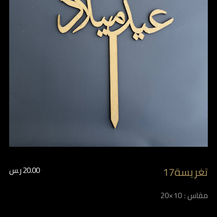
تغريسة17
20.00
ر.س
مقاس : 10×20