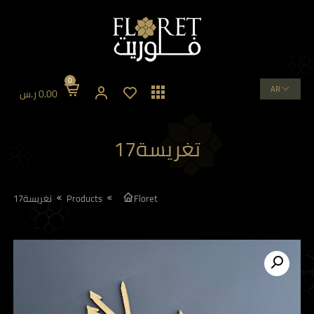
0
AR
0.00
ر.س
تغريسة17
Floret
Products
تغريسة17