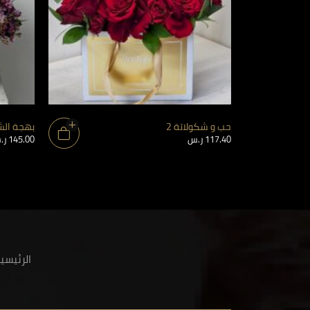
حب و شكولاتة 2
بهجة الشو
117.40
ر.س
145.00
ر.
الرئيسي