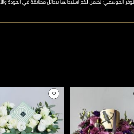
وفر الموسمي؛ نضمن لكم استبدالها ببدائل مطابقة في الجودة والأن