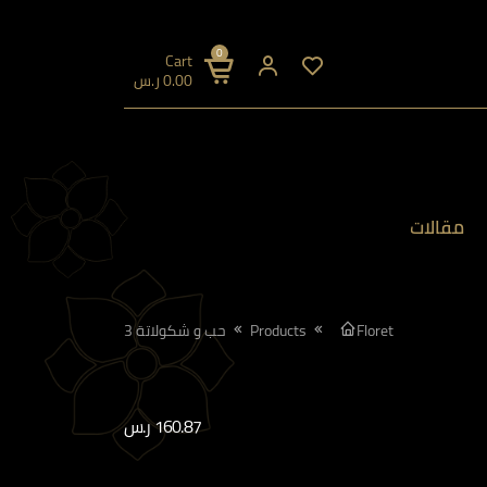
0
Cart
0.00
ر.س
مقالات
Floret
Products
حب و شكولاتة 3
160.87
ر.س