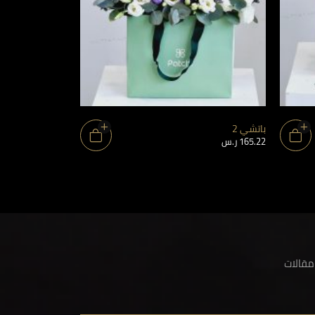
باتشي 2
حب و شكولاتة 2
165.22
ر.س
117.40
ر.س
مقالات