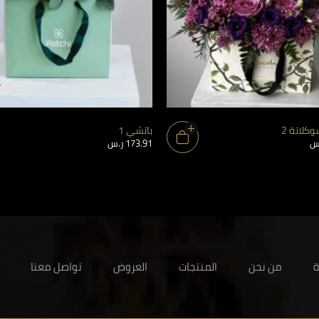
كلاتة 2
باتشي 1
س
173.91
ر.س
ة
من نحن
المنتجات
العروض
تواصل معنا