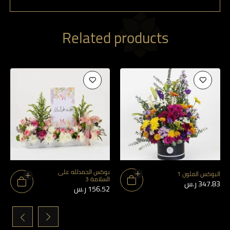
Related products
بوكس الحمدلله على
البوكس الملون 1
السلامة 3
347.83
ر.س
156.52
ر.س
›
‹