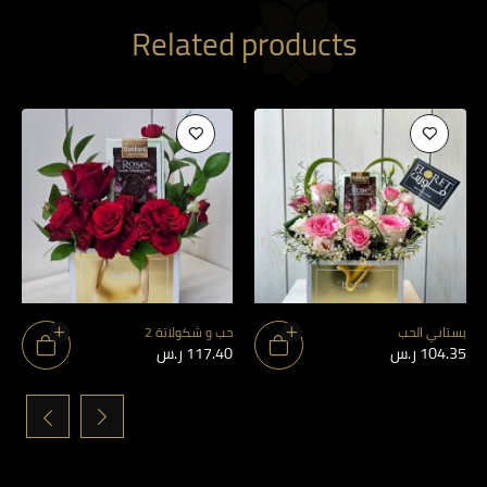
Related products
بستاني الحب
حب و شكولاتة 2
104.35
ر.س
117.40
ر.س
›
‹