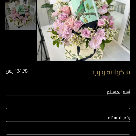
شكولاته و ورد
134.78
ر.س
أسم المستلم
رقم المستلم