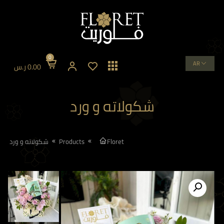
0
AR
0.00
ر.س
شكولاته و ورد
Floret
Products
شكولاته و ورد