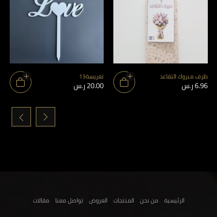
ظرف مبروك التقاعد
تغريسة13
6.96
ر.س
20.00
ر.س
›
‹
الرئيسية
من نحن
المنتجات
العروض
تواصل معنا
مقالات