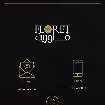
Phone :
E-mail :
0138408807
info@floret.sa