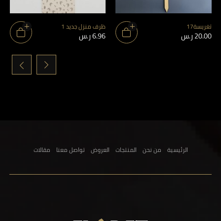
تغريسة17
ظرف منزل جديد 1
20.00
ر.س
6.96
ر.س
›
‹
الرئيسية
من نحن
المنتجات
العروض
تواصل معنا
مقالات