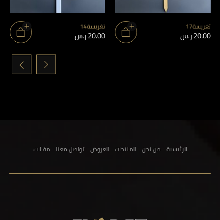
تغريسة17
تغريسة14
20.00
ر.س
20.00
ر.س
›
‹
الرئيسية
من نحن
المنتجات
العروض
تواصل معنا
مقالات